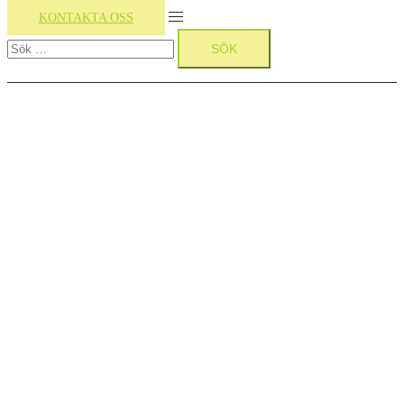
Slå
KONTAKTA OSS
Sök
på/av
efter:
meny