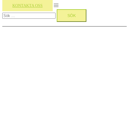
Slå
KONTAKTA OSS
Sök
på/av
efter:
meny