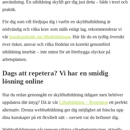
användning. En utbildning skylift ger dig just detta – både i teori och
praktik.
För dig som vill fördjupa dig i varför en skyliftutbildning är
nödvändig och vilka krav som ställs enligt lag, rekommenderar vi
vår
kunskapsbank om liftutbildningar
. Här får du en tydlig översikt
över risker, ansvar och vilka fördelar en korrekt genomförd
utbildning innebär – inte minst för att förebygga olyckor på
arbetsplatsen.
Dags att repetera? Vi har en smidig
lösning online
Har du redan genomgått en skyliftutbildning tidigare men behöver
uppdatera ditt intyg? Då är vår
Liftutbildning – Repetition
ett perfekt
alternativ. Denna webbutbildning ger dig möjlighet att fräscha upp
dina kunskaper på ett flexibelt sätt – oavsett var du befinner dig.
Webbutbildningen går igenom viktiga säkerhetsprinciper, aktuella