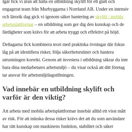
Igår fick vi äran att hålla en utbildning skylift för ett glatt och
engagerat team från Murbyggarna i Norrland AB. Under en intensiv
och lärorik dag gick vi igenom säker hantering av
skylift / mobila
arbetsplattformar
– en utbildning som ger dig den kunskap och de
färdigheter som krävs för att arbeta tryggt och effektivt på höjd.
Deltagarna fick kombinera teori med praktiska övningar där fokus
låg på att identifiera risker, följa säkerhetsrutiner och hantera
utrustningen korrekt. Genom att investera i utbildning säkrar du inte
bara dina medarbetares arbetsmiljö – du visar också att ditt företag
tar ansvar för arbetsmiljölagstiftningen.
Vad innebär en utbildning skylift och
varför är den viktig?
Att arbeta med mobila arbetsplattformar innebär alltid ett visst mått
av risk. För att minska dessa risker krävs det att du som användare
har rätt kunskap om maskinens funktion, stabilitet och säker